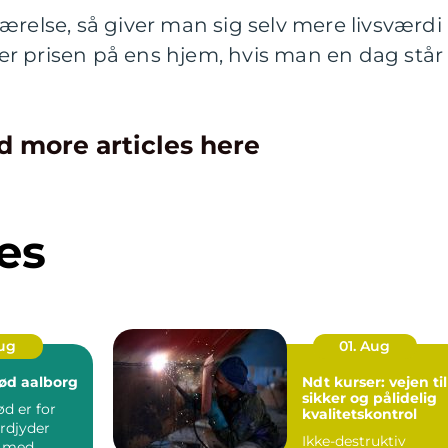
ærelse, så giver man sig selv mere livsværdi
r prisen på ens hjem, hvis man en dag står
d more articles here
es
Aug
01. Aug
ød aalborg
Ndt kurser: vejen til
sikker og pålidelig
d er for
kvalitetskontrol
rdjyder
Ikke-destruktiv
t med