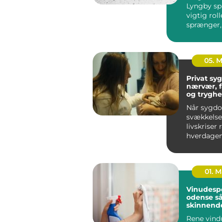
Lyngby spi
vigtig roll
sprænger,
skal energ
el...
05. 
Privat syge
nærvær, 
og tryghe
hjem
Når sygd
svækkelse 
livskriser
hverdagen
føles uove
Mange ople
01. 
Vinudesp
odense sådan får du
skinnend
vinduer å
Rene vind