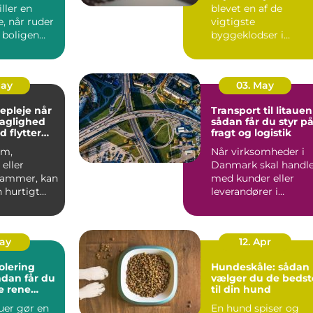
ller en
blevet en af de
e, når ruder
vigtigste
 boligen
byggeklodser i
ioptimeres,
moderne
sundhedsvæsen. Når
læger, klini...
May
03. May
pleje når
Transport til litauen
faglighed
sådan får du styr p
d flytter
fragt og logistik
om,
Når virksomheder i
eller
Danmark skal handl
 rammer, kan
med kunder eller
 hurtigt
leverandører i
rskuelig.
Baltikum, spiller
v...
transport t...
May
12. Apr
olering
Hundeskåle: sådan
vælger du de bedst
e rene
til din hund
ret rundt
uer gør en
En hund spiser og