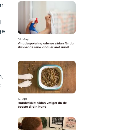
en
l
ge
01. May
Vinudespolering odense sådan får du
skinnende rene vinduer året rundt
m,
t
12. Apr
Hundeskåle: sådan vælger du de
bedste til din hund