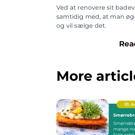
Ved at renovere sit badev
samtidig med, at man øge
og vil sælge det.
Rea
More articl
01. 
Smørrebr
Smørrebrø
mange no
forbunde