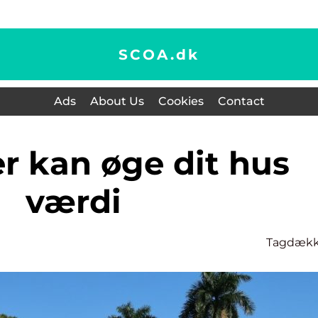
SCOA.
dk
Ads
About Us
Cookies
Contact
værdi
Tagdækk