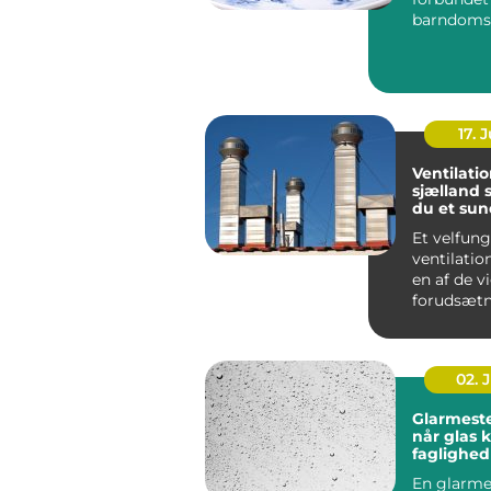
barndoms
højtider 
frokostpaus
17. J
Ventilati
sjælland sådan får
du et sun
stabilt i
Et velfun
ventilati
en af de v
forudsætn
sundt indek
02. 
Glarmeste
når glas 
faglighed
præcision
En glarmes