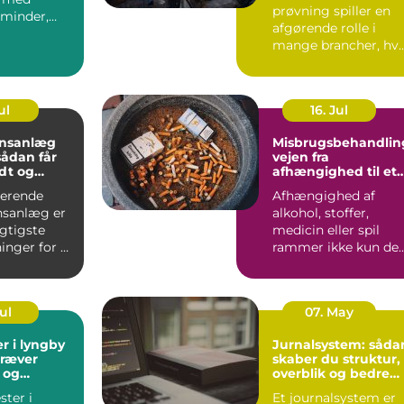
prøvning spiller en
minder,
afgørende rolle i
og gode
mange brancher, hv
er. I Aa...
sikkerhed, driftstid 
d...
ul
16. Jul
onsanlæg
Misbrugsbehandlin
vejen fra
dt og
afhængighed til et
ndeklima
mere stabilt
gerende
Afhængighed af
hverdagsliv
onsanlæg er
alkohol, stoffer,
igtigste
medicin eller spil
inger for et
rammer ikke kun de
lima. Fris...
enkelte. Hele familie
arbe...
Jul
07. May
r i lyngby
Jurnalsystem: såda
kræver
skaber du struktur,
 og
overblik og bedre
patientforløb
ter i
Et journalsystem er