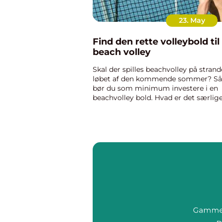
23. May
Find den rette volleybold til
beach volley
Skal der spilles beachvolley på strand
løbet af den kommende sommer? Så
bør du som minimum investere i en
beachvolley bold. Hvad er det særlig
ved en beachvolley bold? Til beachvo
anvendes en bold, som har de samm
dimensioner som en alminde...