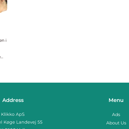
en i
e
lley
e
Address
Menu
Ads
About Us