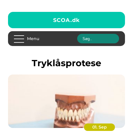
SCOA.
dk
Menu
Tryklåsprotese
01. Sep