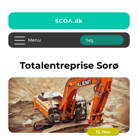
SCOA.
dk
Menu
Totalentreprise Sorø
15. Nov