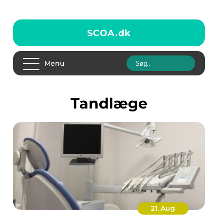
SCOA.
dk
Menu
tandlæge
21. Aug