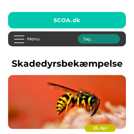
SCOA.
dk
Menu
skadedyrsbekæmpelse
25. Apr