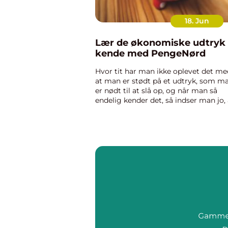
18. Jun
Lær de økonomiske udtryk 
kende med PengeNørd
Hvor tit har man ikke oplevet det me
at man er stødt på et udtryk, som m
er nødt til at slå op, og når man så
endelig kender det, så indser man jo, 
det bare er en kortere måde at forkla
et begreb på. Det er jo sådan set
praktisk, at det fyld...