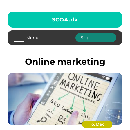
SCOA.
dk
Menu
online marketing
16. Dec