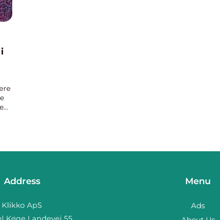
i
være
re
e
nne
Address
Menu
Ads
About Us