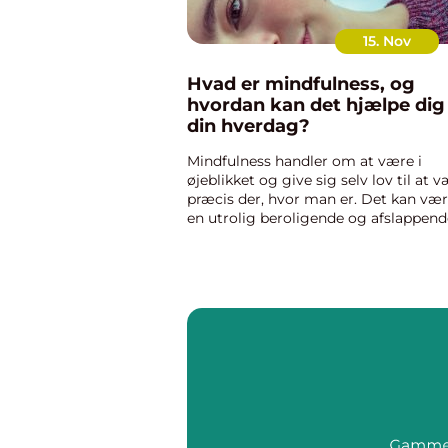
15. Nov
Hvad er mindfulness, og
hvordan kan det hjælpe dig 
din hverdag?
Mindfulness handler om at være i
øjeblikket og give sig selv lov til at 
præcis der, hvor man er. Det kan væ
en utrolig beroligende og afslappend
oplevelse, som kan forbedre din ro,
velvære og koncentrationsevne. I de
artikel fortæller vi m...