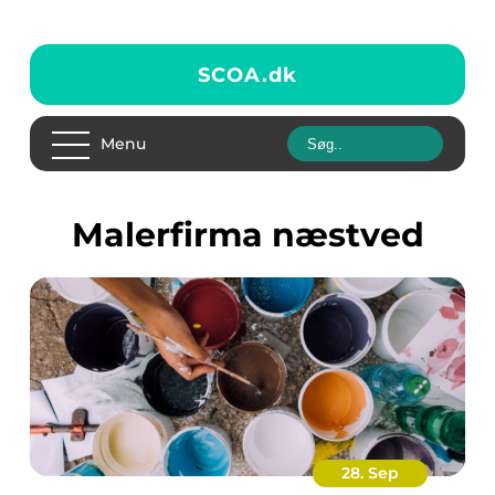
SCOA.
dk
Menu
malerfirma næstved
28. Sep