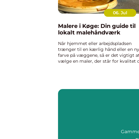
06. Jul
Malere i Køge: Din guide til
lokalt malehåndværk
Når hjemmet eller arbejdspladsen
trænger til en kærlig hånd eller en n
farve på væggene, så er det vigtigt a
vælge en maler, der står for kvalitet 
pålidelighed. I købstaden Køge, med
dens smukke gamle bymidte og
omkringliggende boligområder, er ...