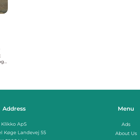
y
t
og
Address
Menu
Ads
About Us