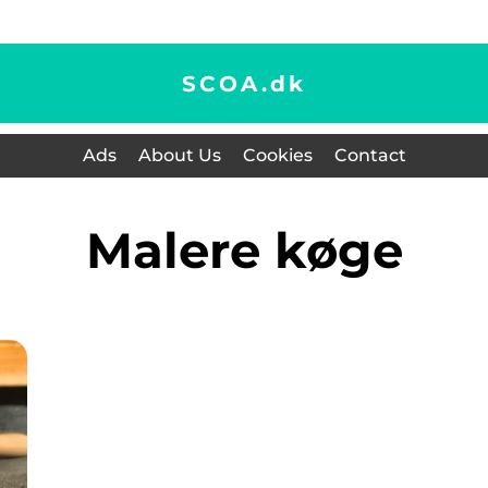
SCOA.
dk
Ads
About Us
Cookies
Contact
malere køge