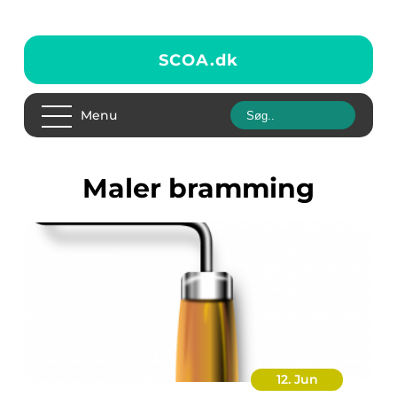
SCOA.
dk
Menu
maler bramming
12. Jun