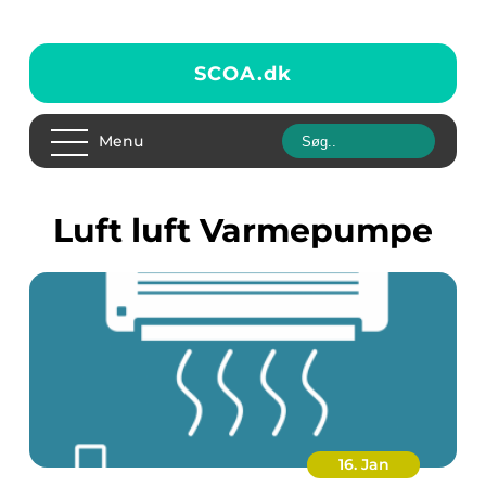
SCOA.
dk
Menu
luft luft Varmepumpe
16. Jan