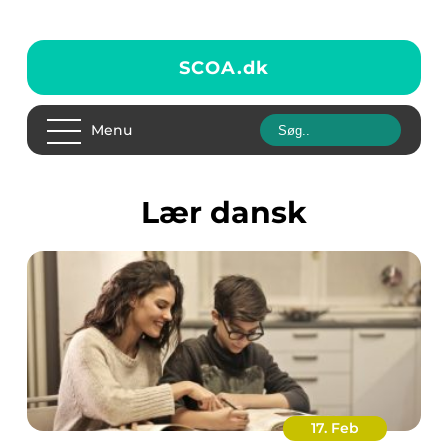
SCOA.
dk
Menu
lær dansk
17. Feb