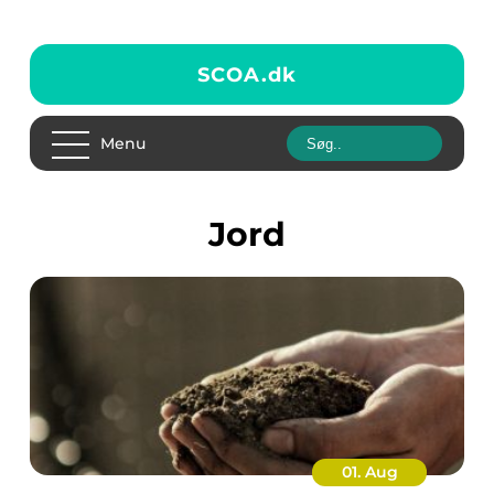
SCOA.
dk
Menu
jord
01. Aug