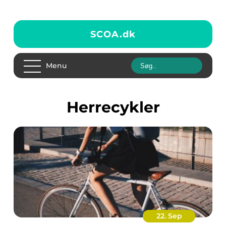
SCOA.
dk
Menu
herrecykler
22. Sep