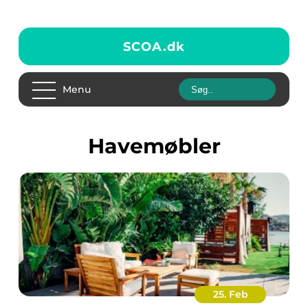
SCOA.
dk
Menu
havemøbler
25. Feb