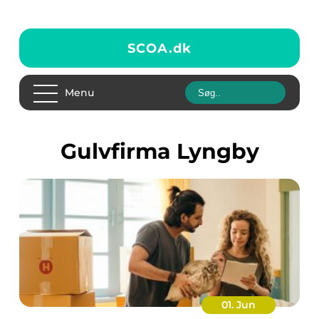
SCOA.
dk
Menu
Gulvfirma Lyngby
01. Jun