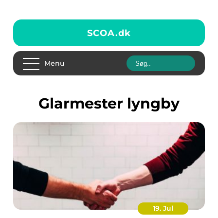
SCOA.
dk
Menu
glarmester lyngby
19. Jul