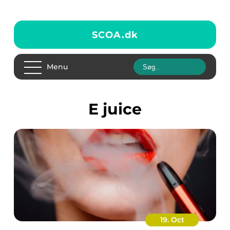
SCOA.
dk
Menu
e juice
19. Oct