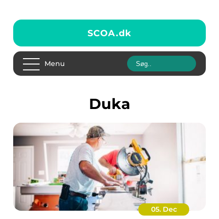
SCOA.
dk
Menu
duka
05. Dec